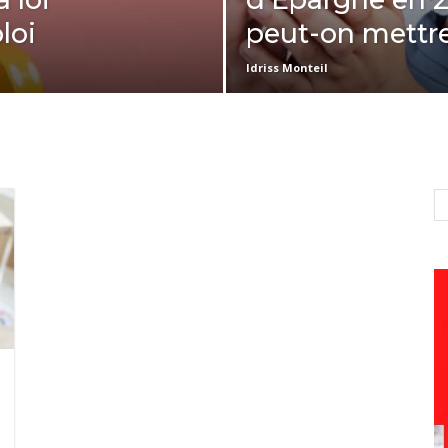
loi
peut-on mettre
Idriss Monteil