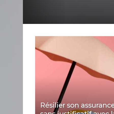
Résilier son assuranc
sans justificatif avec l