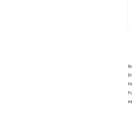
Bu
En
F
F
In