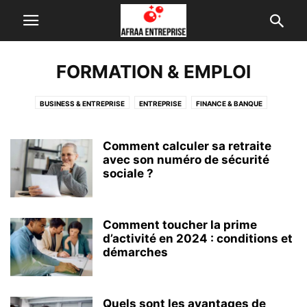
FORMATION & EMPLOI
BUSINESS & ENTREPRISE
ENTREPRISE
FINANCE & BANQUE
FORMATION & EMPLOI
INTERNET & TECH
Comment calculer sa retraite
avec son numéro de sécurité
sociale ?
Comment toucher la prime
d’activité en 2024 : conditions et
démarches
Quels sont les avantages de