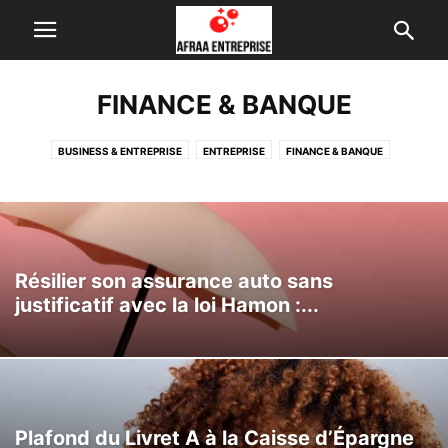
FINANCE & BANQUE
BUSINESS & ENTREPRISE
ENTREPRISE
FINANCE & BANQUE
FORMATION & EMPLOI
INTERNET & TECH
Résilier son assurance auto sans
justificatif avec la loi Hamon :...
Plafond du Livret A à la Caisse d’Épargne