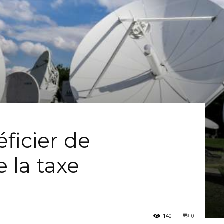
icier de
e la taxe
140
0