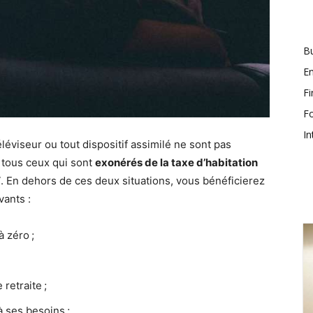
Bu
En
F
F
In
éviseur ou tout dispositif assimilé ne sont pas
, tous ceux qui sont
exonérés de la taxe d’habitation
V
. En dehors de ces deux situations, vous bénéficierez
vants :
à zéro ;
retraite ;
à ses besoins ;