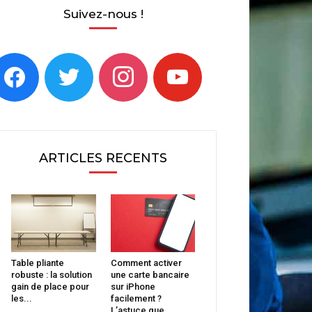
Suivez-nous !
acebook
twitter
instagram
youtube
ARTICLES RECENTS
Table pliante
Comment activer
robuste : la solution
une carte bancaire
gain de place pour
sur iPhone
les...
facilement ?
L’astuce que...